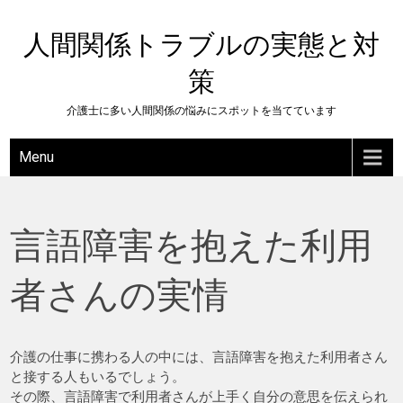
Skip
to
人間関係トラブルの実態と対
content
策
介護士に多い人間関係の悩みにスポットを当てています
Menu
言語障害を抱えた利用
者さんの実情
介護の仕事に携わる人の中には、言語障害を抱えた利用者さん
と接する人もいるでしょう。
その際、言語障害で利用者さんが上手く自分の意思を伝えられ