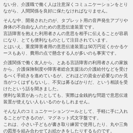
ない分、介護職で働く人は注意深くコミュニケーションをとり
ながら、人間関係を良好に保たなければなりません。
そんな中、開発されたのが、タブレット用の音声発生アプリや
身体の不自由な人のための意思伝達装置です。
言語障害を抱えた利用者さんの意思を相手に伝えることが容易
になり、とても便利なものとして注目されています。
とはいえ、重度障害者用の意思伝達装置は50万円近くかかるケ
ースもあり、費用の点で懸念する人が多いのも事実です。
介護関係で働く友人から、とある言語障害の利用者さんの家族
から、介護保険制度や障害者総合支援法の介護給付などを受け
るべく手続きを進めているが、どれほどの資金が必要なのか見
当がつくはずもないし、不安は募るばかりだ、という相談を受
けたという話を聞きました。
便利な装置があったとしても、実際は金銭的な問題で意思伝達
装置が使えない人もいるのかもしれません。
そんな人のコミュニケーションツールとして、手軽に手に入れ
ることができるのが、マグネット式文字盤です。
これは、小さい子どもが書き取り練習で使用したり、丸や三角
の図形を組み合わせてお絵かきをしたりするものです。